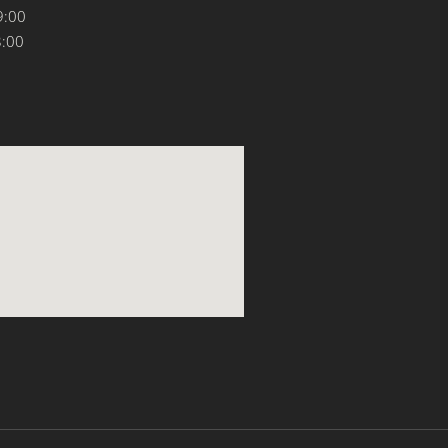
:00
:00